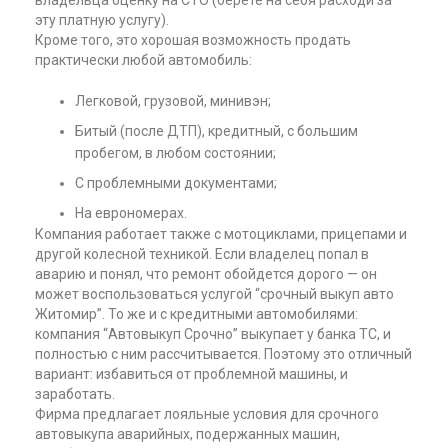
владельца оценку на СТО (берете на себя расходи за
эту платную услугу).
Кроме того, это хорошая возможность продать
практически любой автомобиль:
Легковой, грузовой, минивэн;
Битый (после ДТП), кредитный, с большим
пробегом, в любом состоянии;
С проблемными документами;
На еврономерах.
Компания работает также с мотоциклами, прицепами и
другой колесной техникой. Если владелец попал в
аварию и понял, что ремонт обойдется дорого — он
может воспользоваться услугой “срочный выкуп авто
Житомир”. То же и с кредитными автомобилями:
компания “Автовыкуп Срочно” выкупает у банка ТС, и
полностью с ним рассчитывается. Поэтому это отличный
вариант: избавиться от проблемной машины, и
заработать.
Фирма предлагает лояльные условия для срочного
автовыкупа аварийных, подержанных машин,