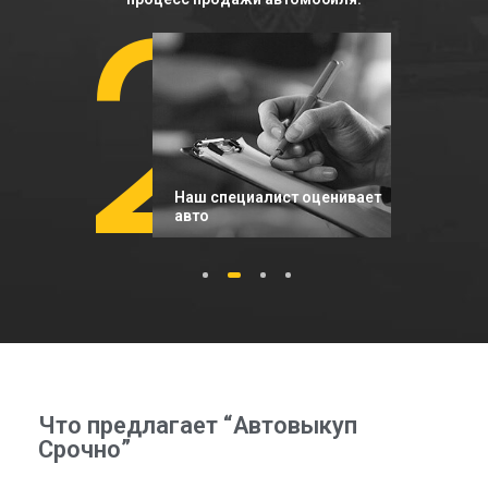
2
Наш специалист оценивает
авто
1
2
3
4
Что предлагает “Автовыкуп
Срочно”